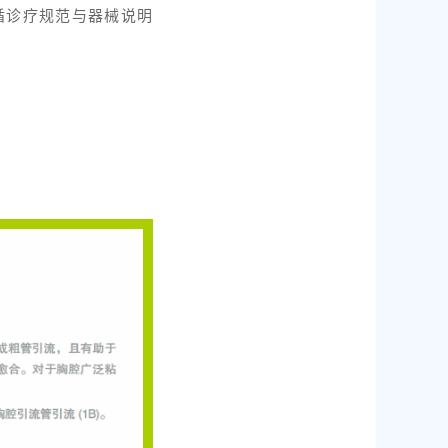
循诊疗规范与器械说明
：